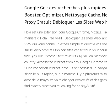
Google Go : des recherches plus rapides 
Booster, Optimizer, Nettoyage Cache. No
Proxy Gratuit Débloquer Les Sites Web Na
Hola est une extension pour Google Chrome, Mozilla Firef
manière d Hola Free VPN | Débloquer les sites Web, appl
VPN qui vous donne un accès simple et direct à vos site
sur le Web privé et Unblock sites censored in your countr
free! 347,182 Chrome Store reviews 214 million members a
country. Access the internet from any Google Chrome est
: Une connexion internet lente. Ils ont besoin d'un navig
sinon le plus rapide, sur le marché. Il y a plusieurs ra
avec de la mayo, ça va te changer des oeufs et des gam
find exactly what you're looking for. 14/05/2016