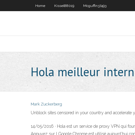
Home
Kissel88019
Mcguffin37493
Hola meilleur inter
Mark Zuckerberg
Unblock sites censored in your country and accelerate y
14/05/2016 · Hola est un service de proxy VPN qui fournit
Appuyez sur l Google Chrome est utilisé aujourd’hui com