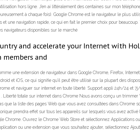
lisation hors ligne. J’en ai littéralement des centaines sur mon télépho
lheureusement à chaque fois). Google Chrome est le navigateur le plus ut
es et une navigation rapide, ce qui en fait le premier choix pour beaucoup. To
res navigateurs disponibles sur le marché
untry and accelerate your Internet with Hola
on members and
stallé comme une extension de navigateur dans Google Chrome, Firefox, Inter
d et iOS, ce qui signifie qu’il peut être utilisé sur la plupart des disposit
rome et naviguer sur internet en toute liberté. Support appli 24h/24 et 7j
ilot . Liberté totale sur internet dans Chrome Nous avons conçu un trim
pas que la liste des pages Web que vous avez consultées dans Chrome soi
torique prendra effet sur tous les appareils sur lesquels vous avez activ
oogle Chrome. Ouvrez le Chrome Web Store et sélectionnez Applications 
plication ou une extension que vous souhaitez ajouter, sélectionnez Ajou