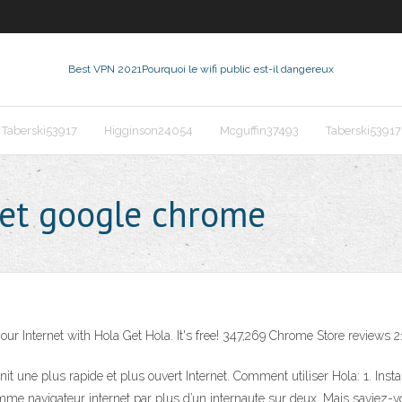
Best VPN 2021
Pourquoi le wifi public est-il dangereux
Taberski53917
Higginson24054
Mcguffin37493
Taberski53917
net google chrome
our Internet with Hola Get Hola. It's free! 347,269 Chrome Store review
 une plus rapide et plus ouvert Internet. Comment utiliser Hola: 1. Instal
me navigateur internet par plus d’un internaute sur deux. Mais saviez-v