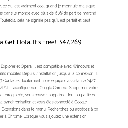
ne, ce qui est vraiment cool quand je m’ennuie mais que
ilisé dans le monde avec plus de 60% de part de marché
utefois, cela ne signifie pas qu’il est parfait et peut
 Get Hola. It's free! 347,269
net Explorer et Opera. Il est compatible avec Windows et
ifs mobiles Depuis l'installation jusqu'à la connexion, il
/7 Contactez facilement notre équipe d'assistance 24/7 .
mer VPN - spécifiquement Google Chrome. Supprimer votre
t enregistrée, vous pouvez supprimer tout ou partie de
é la synchronisation et vous êtes connecté à Google
ou Extensions dans le menu. Recherchez ou accédez à ce
ter à Chrome. Lorsque vous ajoutez une extension,