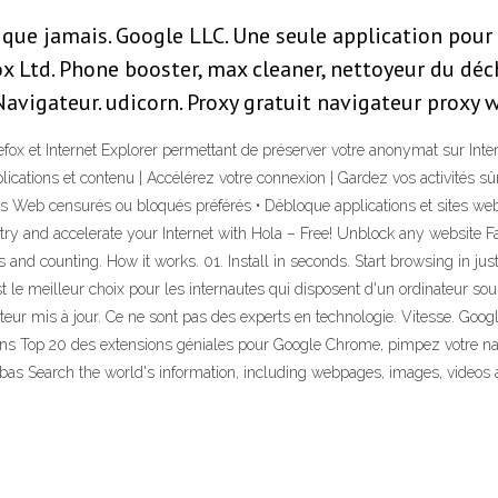
que jamais. Google LLC. Une seule application pour t
x Ltd. Phone booster, max cleaner, nettoyeur du déch
vigateur. udicorn. Proxy gratuit navigateur proxy w
ox et Internet Explorer permettant de préserver votre anonymat sur Inter
ications et contenu | Accélérez votre connexion | Gardez vos activités 
s Web censurés ou bloqués préférés • Débloque applications et sites web
y and accelerate your Internet with Hola – Free! Unblock any website Fast. 
nd counting. How it works. 01. Install in seconds. Start browsing in just
 le meilleur choix pour les internautes qui disposent d'un ordinateur sou
ateur mis à jour. Ce ne sont pas des experts en technologie. Vitesse. Goo
isons Top 20 des extensions géniales pour Google Chrome, pimpez votre nav
bas Search the world's information, including webpages, images, videos