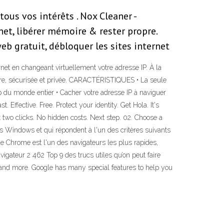
ous vos intérêts . Nox Cleaner -
et, libérer mémoire & rester propre.
eb gratuit, débloquer les sites internet
net en changeant virtuellement votre adresse IP. À la
sûre, sécurisée et privée. CARACTÉRISTIQUES • La seule
 du monde entier • Cacher votre adresse IP à naviguer
Effective. Free. Protect your identity. Get Hola. It's
 two clicks. No hidden costs. Next step. 02. Choose a
s Windows et qui répondent à l'un des critères suivants
gle Chrome est l'un des navigateurs les plus rapides,
igateur 2 462 Top 9 des trucs utiles qu’on peut faire
 and more. Google has many special features to help you